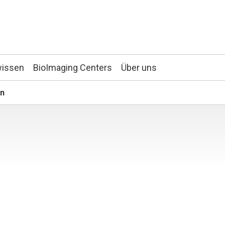
wissen
BioImaging Centers
Über uns
en