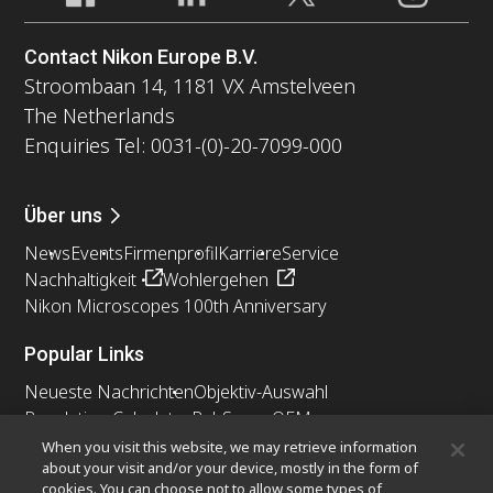
Contact Nikon Europe B.V.
Stroombaan 14, 1181 VX Amstelveen
The Netherlands
Enquiries Tel: 0031-(0)-20-7099-000
Über uns
News
Events
Firmenprofil
Karriere
Service
Nachhaltigkeit
Wohlergehen
Nikon Microscopes 100th Anniversary
Popular Links
Neueste Nachrichten
Objektiv-Auswahl
Resolution Calculator
PubScope
OEM
Nikon Small World
MicroscopyU
When you visit this website, we may retrieve information
about your visit and/or your device, mostly in the form of
cookies. You can choose not to allow some types of
Andere Nikon-Produkte