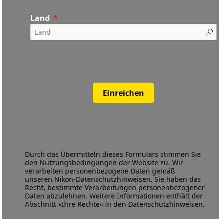
Land
Einreichen
Durch das Übermitteln dieses Formulars stimmen Sie
den
Nutzungsbedingungen
der Website zu. Wir
verarbeiten personenbezogene Daten gemäß
unseren
Nikon-Datenschutzhinweisen
. Sie haben das
Recht, bestimmte Verarbeitungen personenbezogener
Daten abzulehnen. Weitere Informationen enthält der
Abschnitt »Ihre Rechte« in den Datenschutzhinweisen.