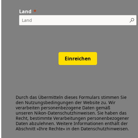
Land
Einreichen
Durch das Übermitteln dieses Formulars stimmen Sie
den
Nutzungsbedingungen
der Website zu. Wir
verarbeiten personenbezogene Daten gemäß
unseren
Nikon-Datenschutzhinweisen
. Sie haben das
Recht, bestimmte Verarbeitungen personenbezogener
Daten abzulehnen. Weitere Informationen enthält der
Abschnitt »Ihre Rechte« in den Datenschutzhinweisen.