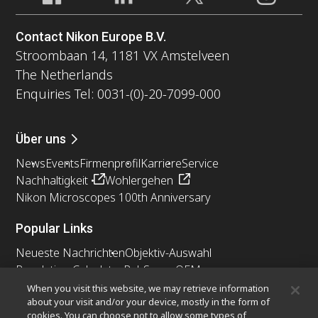
Contact Nikon Europe B.V.
Stroombaan 14, 1181 VX Amstelveen
The Netherlands
Enquiries Tel: 0031-(0)-20-7099-000
Über uns
News
Events
Firmenprofil
Karriere
Service
Nachhaltigkeit
Wohlergehen
Nikon Microscopes 100th Anniversary
Popular Links
Neueste Nachrichten
Objektiv-Auswahl
Resolution Calculator
PubScope
OEM
Nikon Small World
MicroscopyU
When you visit this website, we may retrieve information
about your visit and/or your device, mostly in the form of
cookies. You can choose not to allow some types of
Andere Nikon-Produkte