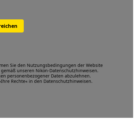
reichen
mmen Sie den
Nutzungsbedingungen
der Website
en gemäß unseren
Nikon-Datenschutzhinweisen
.
ngen personenbezogener Daten abzulehnen.
 »Ihre Rechte« in den Datenschutzhinweisen.