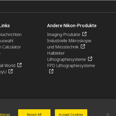
Links
Andere Nikon-Produkte
Nachrichten
Imaging-Produkte
Auswahl
Industrielle Mikroskopie
n Calculator
und Messtechnik
e
Halbleiter
Lithographiesysteme
ll World
FPD Lithographiesysteme
pyU
ettings
Reject All
Accept Cookies