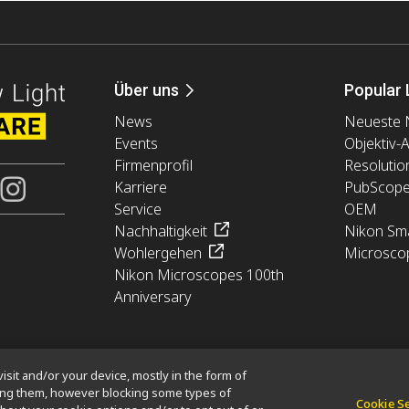
Über uns
Popular 
News
Neueste 
Events
Objektiv-
Firmenprofil
Resolutio
Karriere
PubScop
Service
OEM
Nachhaltigkeit
Nikon Sma
Wohlergehen
Microsco
Nikon Microscopes 100th
Anniversary
isit and/or your device, mostly in the form of
king them, however blocking some types of
Cookie S