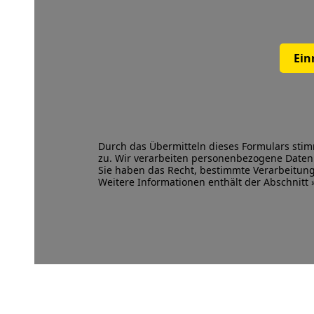
Ein
Durch das Übermitteln dieses Formulars sti
zu. Wir verarbeiten personenbezogene Dat
Sie haben das Recht, bestimmte Verarbeitu
Weitere Informationen enthält der Abschnitt