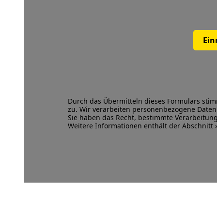
Ein
Durch das Übermitteln dieses Formulars sti
zu. Wir verarbeiten personenbezogene Dat
Sie haben das Recht, bestimmte Verarbeitu
Weitere Informationen enthält der Abschnitt