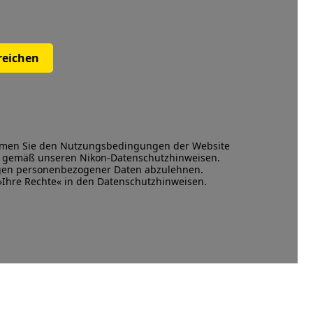
reichen
mmen Sie den
Nutzungsbedingungen
der Website
en gemäß unseren
Nikon-Datenschutzhinweisen
.
ngen personenbezogener Daten abzulehnen.
 »Ihre Rechte« in den Datenschutzhinweisen.