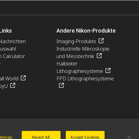
Links
Andere Nikon-Produkte
Nachrichten
Imaging-Produkte
Auswahl
Industrielle Mikroskopie
n Calculator
und Messtechnik
e
Halbleiter
Lithographiesysteme
ll World
FPD Lithographiesysteme
pyU
ettings
Reject All
Accept Cookies