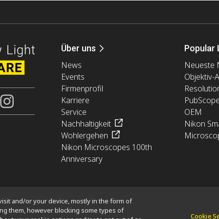
Über uns
Popular 
News
Neueste 
Events
Objektiv-
Firmenprofil
Resolutio
Karriere
PubScop
Service
OEM
Nachhaltigkeit
Nikon Sma
Wohlergehen
Microsco
Nikon Microscopes 100th
Anniversary
isit and/or your device, mostly in the form of
king them, however blocking some types of
Cookie S