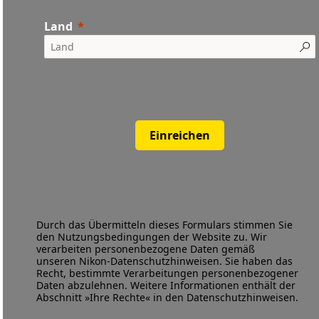
Land
Einreichen
Durch das Übermitteln dieses Formulars stimmen Sie
den
Nutzungsbedingungen
der Website zu. Wir
verarbeiten personenbezogene Daten gemäß
unseren
Nikon-Datenschutzhinweisen
. Sie haben das
Recht, bestimmte Verarbeitungen personenbezogener
Daten abzulehnen. Weitere Informationen enthält der
Abschnitt »Ihre Rechte« in den Datenschutzhinweisen.