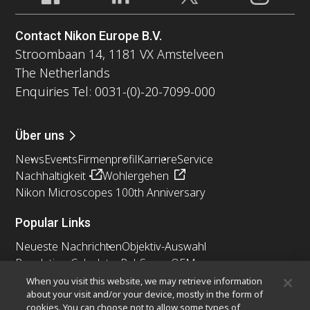
Contact Nikon Europe B.V.
Stroombaan 14, 1181 VX Amstelveen
The Netherlands
Enquiries Tel: 0031-(0)-20-7099-000
Über uns
News
Events
Firmenprofil
Karriere
Service
Nachhaltigkeit
Wohlergehen
Nikon Microscopes 100th Anniversary
Popular Links
Neueste Nachrichten
Objektiv-Auswahl
Resolution Calculator
PubScope
OEM
Nikon Small World
MicroscopyU
When you visit this website, we may retrieve information
about your visit and/or your device, mostly in the form of
cookies. You can choose not to allow some types of
Andere Nikon-Produkte