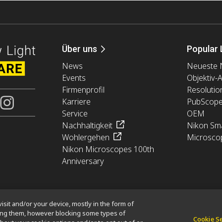
Über uns
Popular 
News
Neueste 
Events
Objektiv-
Firmenprofil
Resolutio
Karriere
PubScop
Service
OEM
Nachhaltigkeit
Nikon Sma
Wohlergehen
Microsco
Nikon Microscopes 100th
Anniversary
isit and/or your device, mostly in the form of
king them, however blocking some types of
Cookie S