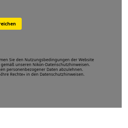
reichen
mmen Sie den
Nutzungsbedingungen
der Website
en gemäß unseren
Nikon-Datenschutzhinweisen
.
ngen personenbezogener Daten abzulehnen.
 »Ihre Rechte« in den Datenschutzhinweisen.