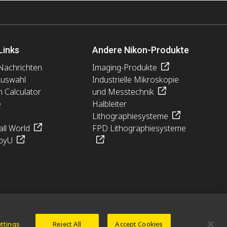
Links
Andere Nikon-Produkte
Nachrichten
Imaging-Produkte
Auswahl
Industrielle Mikroskopie
n Calculator
und Messtechnik
e
Halbleiter
Lithographiesysteme
ll World
FPD Lithographiesysteme
pyU
ettings
Reject All
Accept Cookies