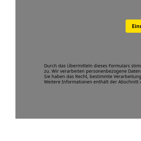
Ein
Durch das Übermitteln dieses Formulars sti
zu. Wir verarbeiten personenbezogene Dat
Sie haben das Recht, bestimmte Verarbeitu
Weitere Informationen enthält der Abschnitt