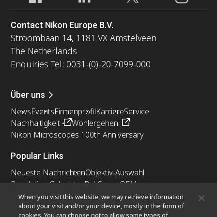
Contact Nikon Europe B.V.
Stroombaan 14, 1181 VX Amstelveen
The Netherlands
Enquiries Tel: 0031-(0)-20-7099-000
Über uns
News
Events
Firmenprofil
Karriere
Service
Nachhaltigkeit
Wohlergehen
Nikon Microscopes 100th Anniversary
Popular Links
Neueste Nachrichten
Objektiv-Auswahl
Resolution Calculator
PubScope
OEM
Nikon Small World
MicroscopyU
When you visit this website, we may retrieve information
about your visit and/or your device, mostly in the form of
cookies. You can choose not to allow some types of
Andere Nikon-Produkte