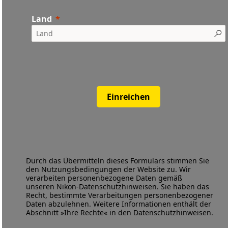
Land
Einreichen
Durch das Übermitteln dieses Formulars stimmen Sie
den
Nutzungsbedingungen
der Website zu. Wir
verarbeiten personenbezogene Daten gemäß
unseren
Nikon-Datenschutzhinweisen
. Sie haben das
Recht, bestimmte Verarbeitungen personenbezogener
Daten abzulehnen. Weitere Informationen enthält der
Abschnitt »Ihre Rechte« in den Datenschutzhinweisen.