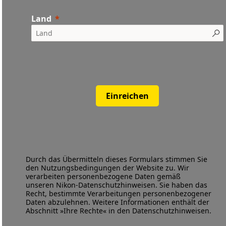
Land
Einreichen
Durch das Übermitteln dieses Formulars stimmen Sie
den
Nutzungsbedingungen
der Website zu. Wir
verarbeiten personenbezogene Daten gemäß
unseren
Nikon-Datenschutzhinweisen
. Sie haben das
Recht, bestimmte Verarbeitungen personenbezogener
Daten abzulehnen. Weitere Informationen enthält der
Abschnitt »Ihre Rechte« in den Datenschutzhinweisen.