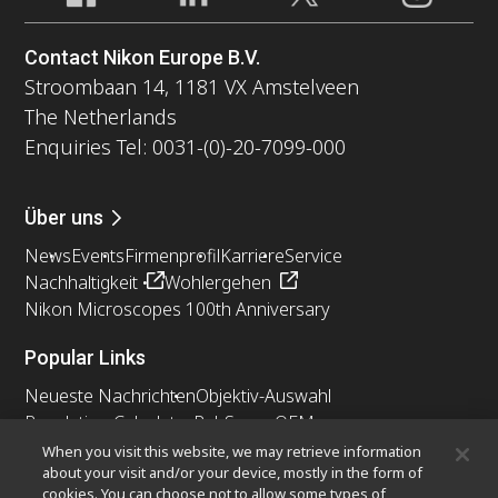
Contact Nikon Europe B.V.
Stroombaan 14, 1181 VX Amstelveen
The Netherlands
Enquiries Tel: 0031-(0)-20-7099-000
Über uns
News
Events
Firmenprofil
Karriere
Service
Nachhaltigkeit
Wohlergehen
Nikon Microscopes 100th Anniversary
Popular Links
Neueste Nachrichten
Objektiv-Auswahl
Resolution Calculator
PubScope
OEM
Nikon Small World
MicroscopyU
When you visit this website, we may retrieve information
about your visit and/or your device, mostly in the form of
cookies. You can choose not to allow some types of
Andere Nikon-Produkte