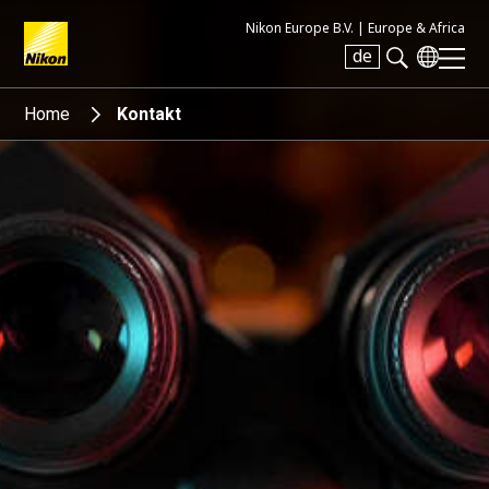
Nikon Europe B.V. |
Europe & Africa
de
Search keyword(s)
Home
Kontakt