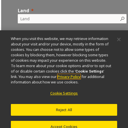
Land
When you visit this website, we may retrieve information
about your visit and/or your device, mostly in the form of
cookies. You can choose not to allow some types of
Einreichen
cookies by blocking them, however blocking some types
of cookies may impact your experience on this website.
To learn more about your cookie options and/or to opt out
of or disable certain cookies click the ‘
’
Cookie Settings
link. You may also view our
Privacy Policy
for additional
information about how we use cookies.
Durch das Übermitteln dieses Formulars stimmen Sie
Cookie Settings
den
Nutzungsbedingungen
der Website zu. Wir
verarbeiten personenbezogene Daten gemäß
unseren
Nikon-Datenschutzhinweisen
. Sie haben das
Recht, bestimmte Verarbeitungen personenbezogener
Reject All
Daten abzulehnen. Weitere Informationen enthält der
Abschnitt »Ihre Rechte« in den Datenschutzhinweisen.
Accept Cookies