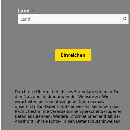
Land
Einreichen
Durch das Übermitteln dieses Formulars stimmen Sie
den
Nutzungsbedingungen
der Website zu. Wir
verarbeiten personenbezogene Daten gemäß
unseren
Nikon-Datenschutzhinweisen
. Sie haben das
Recht, bestimmte Verarbeitungen personenbezogener
Daten abzulehnen. Weitere Informationen enthält der
Abschnitt »Ihre Rechte« in den Datenschutzhinweisen.