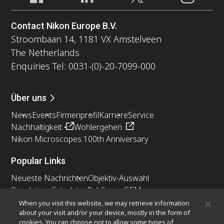
Contact Nikon Europe B.V.
Stroombaan 14, 1181 VX Amstelveen
The Netherlands
Enquiries Tel: 0031-(0)-20-7099-000
Über uns
News
Events
Firmenprofil
Karriere
Service
Nachhaltigkeit
Wohlergehen
Nikon Microscopes 100th Anniversary
Popular Links
Neueste Nachrichten
Objektiv-Auswahl
Resolution Calculator
PubScope
OEM
Nikon Small World
MicroscopyU
When you visit this website, we may retrieve information
about your visit and/or your device, mostly in the form of
cookies. You can choose not to allow some types of
Andere Nikon-Produkte