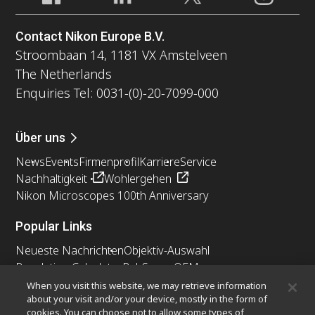
Contact Nikon Europe B.V.
Stroombaan 14, 1181 VX Amstelveen
The Netherlands
Enquiries Tel: 0031-(0)-20-7099-000
Über uns
News
Events
Firmenprofil
Karriere
Service
Nachhaltigkeit
Wohlergehen
Nikon Microscopes 100th Anniversary
Popular Links
Neueste Nachrichten
Objektiv-Auswahl
Resolution Calculator
PubScope
OEM
Nikon Small World
MicroscopyU
When you visit this website, we may retrieve information
about your visit and/or your device, mostly in the form of
cookies. You can choose not to allow some types of
Andere Nikon-Produkte