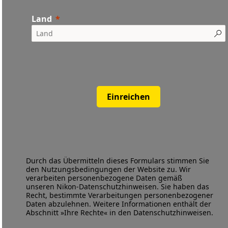
Land
Einreichen
Durch das Übermitteln dieses Formulars stimmen Sie
den
Nutzungsbedingungen
der Website zu. Wir
verarbeiten personenbezogene Daten gemäß
unseren
Nikon-Datenschutzhinweisen
. Sie haben das
Recht, bestimmte Verarbeitungen personenbezogener
Daten abzulehnen. Weitere Informationen enthält der
Abschnitt »Ihre Rechte« in den Datenschutzhinweisen.