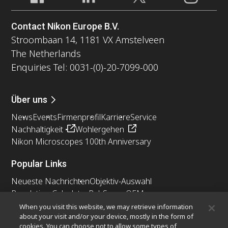
Contact Nikon Europe B.V.
Stroombaan 14, 1181 VX Amstelveen
The Netherlands
Enquiries Tel: 0031-(0)-20-7099-000
Über uns
News
Events
Firmenprofil
Karriere
Service
Nachhaltigkeit
Wohlergehen
Nikon Microscopes 100th Anniversary
Popular Links
Neueste Nachrichten
Objektiv-Auswahl
Resolution Calculator
PubScope
OEM
Nikon Small World
MicroscopyU
When you visit this website, we may retrieve information
about your visit and/or your device, mostly in the form of
cookies. You can choose not to allow some types of
Andere Nikon-Produkte