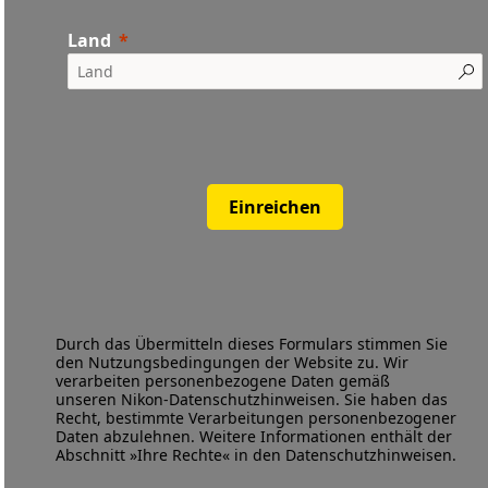
Land
Einreichen
Durch das Übermitteln dieses Formulars stimmen Sie
den
Nutzungsbedingungen
der Website zu. Wir
verarbeiten personenbezogene Daten gemäß
unseren
Nikon-Datenschutzhinweisen
. Sie haben das
Recht, bestimmte Verarbeitungen personenbezogener
Daten abzulehnen. Weitere Informationen enthält der
Abschnitt »Ihre Rechte« in den Datenschutzhinweisen.