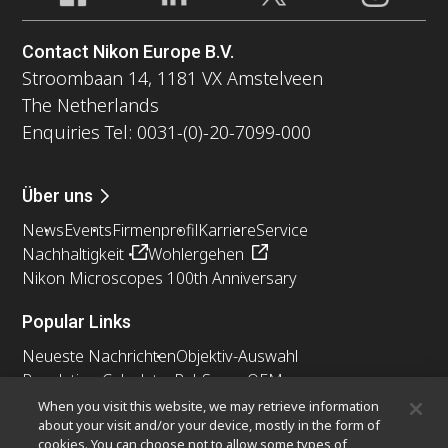
Contact Nikon Europe B.V.
Stroombaan 14, 1181 VX Amstelveen
The Netherlands
Enquiries Tel: 0031-(0)-20-7099-000
Über uns
News
Events
Firmenprofil
Karriere
Service
Nachhaltigkeit
Wohlergehen
Nikon Microscopes 100th Anniversary
Popular Links
Neueste Nachrichten
Objektiv-Auswahl
Resolution Calculator
PubScope
OEM
Nikon Small World
MicroscopyU
When you visit this website, we may retrieve information
about your visit and/or your device, mostly in the form of
cookies. You can choose not to allow some types of
Andere Nikon-Produkte