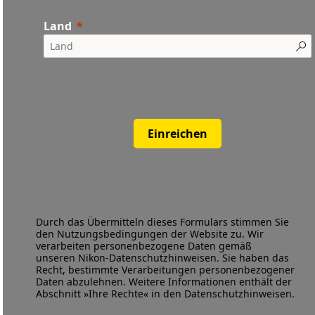
Land
Einreichen
Durch das Übermitteln dieses Formulars stimmen Sie
den
Nutzungsbedingungen
der Website zu. Wir
verarbeiten personenbezogene Daten gemäß
unseren
Nikon-Datenschutzhinweisen
. Sie haben das
Recht, bestimmte Verarbeitungen personenbezogener
Daten abzulehnen. Weitere Informationen enthält der
Abschnitt »Ihre Rechte« in den Datenschutzhinweisen.