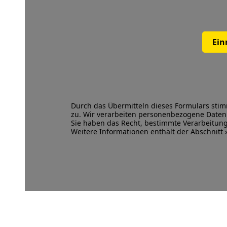
Ein
Durch das Übermitteln dieses Formulars sti
zu. Wir verarbeiten personenbezogene Dat
Sie haben das Recht, bestimmte Verarbeitu
Weitere Informationen enthält der Abschnitt