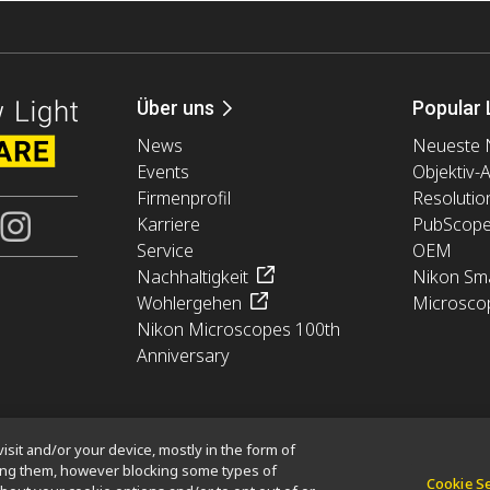
Über uns
Popular 
News
Neueste 
Events
Objektiv-
Firmenprofil
Resolutio
Karriere
PubScop
Service
OEM
Nachhaltigkeit
Nikon Sma
Wohlergehen
Microsco
Nikon Microscopes 100th
Anniversary
isit and/or your device, mostly in the form of
king them, however blocking some types of
Cookie S