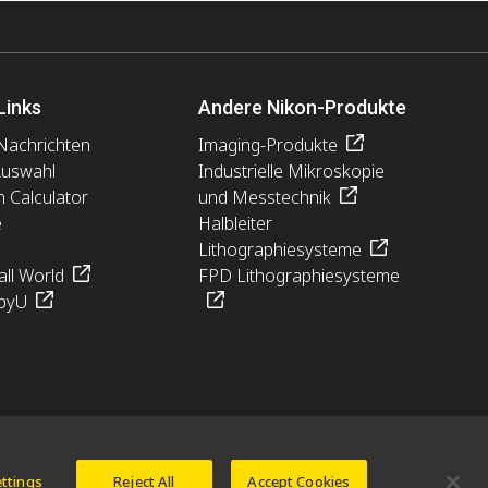
Links
Andere Nikon-Produkte
Nachrichten
Imaging-Produkte
Auswahl
Industrielle Mikroskopie
n Calculator
und Messtechnik
e
Halbleiter
Lithographiesysteme
ll World
FPD Lithographiesysteme
pyU
ettings
Reject All
Accept Cookies