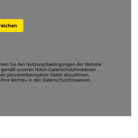
reichen
mmen Sie den
Nutzungsbedingungen
der Website
en gemäß unseren
Nikon-Datenschutzhinweisen
.
ngen personenbezogener Daten abzulehnen.
 »Ihre Rechte« in den Datenschutzhinweisen.