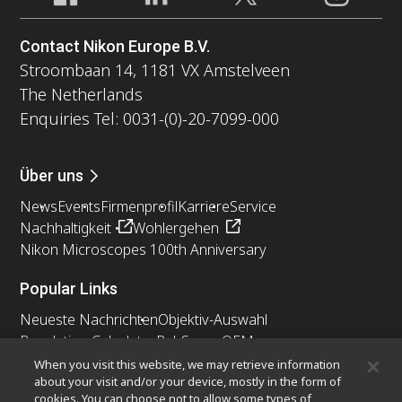
Contact Nikon Europe B.V.
Stroombaan 14, 1181 VX Amstelveen
The Netherlands
Enquiries Tel: 0031-(0)-20-7099-000
Über uns
News
Events
Firmenprofil
Karriere
Service
Nachhaltigkeit
Wohlergehen
Nikon Microscopes 100th Anniversary
Popular Links
Neueste Nachrichten
Objektiv-Auswahl
Resolution Calculator
PubScope
OEM
Nikon Small World
MicroscopyU
When you visit this website, we may retrieve information
about your visit and/or your device, mostly in the form of
cookies. You can choose not to allow some types of
Andere Nikon-Produkte