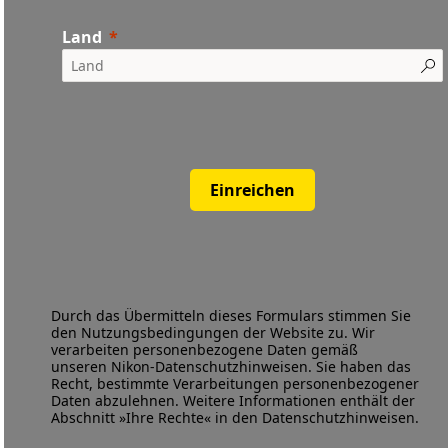
Land
Einreichen
Durch das Übermitteln dieses Formulars stimmen Sie
den
Nutzungsbedingungen
der Website zu. Wir
verarbeiten personenbezogene Daten gemäß
unseren
Nikon-Datenschutzhinweisen
. Sie haben das
Recht, bestimmte Verarbeitungen personenbezogener
Daten abzulehnen. Weitere Informationen enthält der
Abschnitt »Ihre Rechte« in den Datenschutzhinweisen.