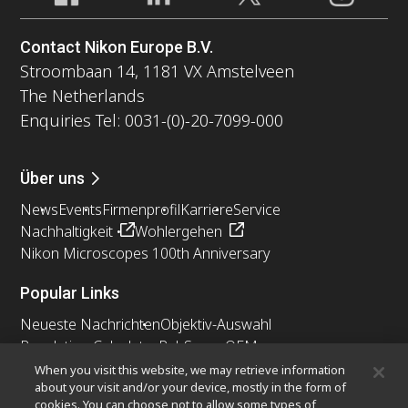
Contact Nikon Europe B.V.
Stroombaan 14, 1181 VX Amstelveen
The Netherlands
Enquiries Tel: 0031-(0)-20-7099-000
Über uns
News
Events
Firmenprofil
Karriere
Service
Nachhaltigkeit
Wohlergehen
Nikon Microscopes 100th Anniversary
Popular Links
Neueste Nachrichten
Objektiv-Auswahl
Resolution Calculator
PubScope
OEM
Nikon Small World
MicroscopyU
When you visit this website, we may retrieve information
about your visit and/or your device, mostly in the form of
cookies. You can choose not to allow some types of
Andere Nikon-Produkte