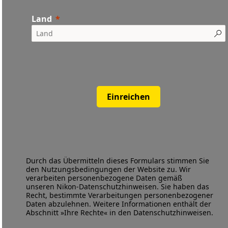
Land
Einreichen
Durch das Übermitteln dieses Formulars stimmen Sie
den
Nutzungsbedingungen
der Website zu. Wir
verarbeiten personenbezogene Daten gemäß
unseren
Nikon-Datenschutzhinweisen
. Sie haben das
Recht, bestimmte Verarbeitungen personenbezogener
Daten abzulehnen. Weitere Informationen enthält der
Abschnitt »Ihre Rechte« in den Datenschutzhinweisen.