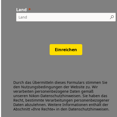
Land
Einreichen
Durch das Übermitteln dieses Formulars stimmen Sie
den
Nutzungsbedingungen
der Website zu. Wir
verarbeiten personenbezogene Daten gemäß
unseren
Nikon-Datenschutzhinweisen
. Sie haben das
Recht, bestimmte Verarbeitungen personenbezogener
Daten abzulehnen. Weitere Informationen enthält der
Abschnitt »Ihre Rechte« in den Datenschutzhinweisen.