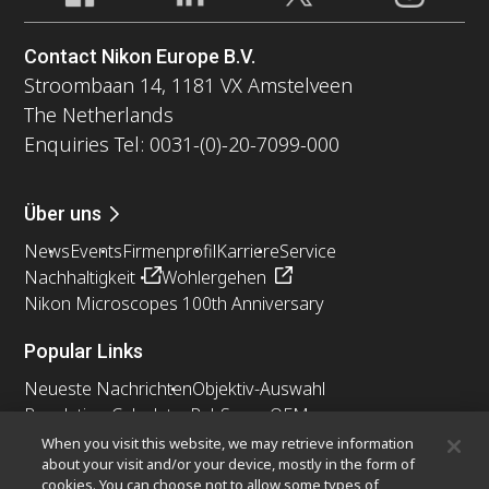
Contact Nikon Europe B.V.
Stroombaan 14, 1181 VX Amstelveen
The Netherlands
Enquiries Tel: 0031-(0)-20-7099-000
Über uns
News
Events
Firmenprofil
Karriere
Service
Nachhaltigkeit
Wohlergehen
Nikon Microscopes 100th Anniversary
Popular Links
Neueste Nachrichten
Objektiv-Auswahl
Resolution Calculator
PubScope
OEM
Nikon Small World
MicroscopyU
When you visit this website, we may retrieve information
about your visit and/or your device, mostly in the form of
cookies. You can choose not to allow some types of
Andere Nikon-Produkte