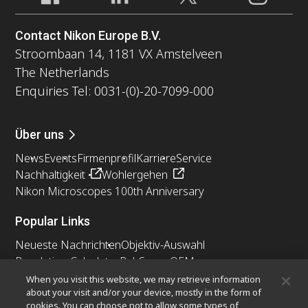
Contact Nikon Europe B.V.
Stroombaan 14, 1181 VX Amstelveen
The Netherlands
Enquiries Tel: 0031-(0)-20-7099-000
Über uns
News
Events
Firmenprofil
Karriere
Service
Nachhaltigkeit
Wohlergehen
Nikon Microscopes 100th Anniversary
Popular Links
Neueste Nachrichten
Objektiv-Auswahl
Resolution Calculator
PubScope
OEM
Nikon Small World
MicroscopyU
When you visit this website, we may retrieve information
about your visit and/or your device, mostly in the form of
cookies. You can choose not to allow some types of
Andere Nikon-Produkte