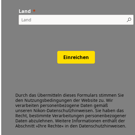
Land
Einreichen
Durch das Übermitteln dieses Formulars stimmen Sie
den
Nutzungsbedingungen
der Website zu. Wir
verarbeiten personenbezogene Daten gemäß
unseren
Nikon-Datenschutzhinweisen
. Sie haben das
Recht, bestimmte Verarbeitungen personenbezogener
Daten abzulehnen. Weitere Informationen enthält der
Abschnitt »Ihre Rechte« in den Datenschutzhinweisen.