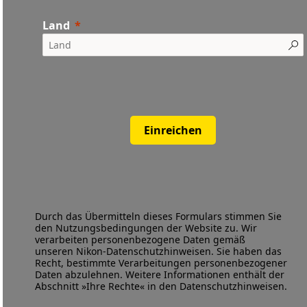
Land
Einreichen
Durch das Übermitteln dieses Formulars stimmen Sie
den
Nutzungsbedingungen
der Website zu. Wir
verarbeiten personenbezogene Daten gemäß
unseren
Nikon-Datenschutzhinweisen
. Sie haben das
Recht, bestimmte Verarbeitungen personenbezogener
Daten abzulehnen. Weitere Informationen enthält der
Abschnitt »Ihre Rechte« in den Datenschutzhinweisen.