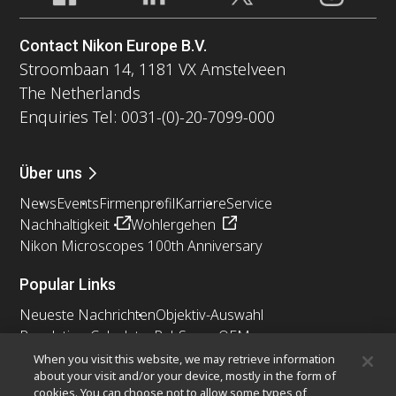
Contact Nikon Europe B.V.
Stroombaan 14, 1181 VX Amstelveen
The Netherlands
Enquiries Tel: 0031-(0)-20-7099-000
Über uns
News
Events
Firmenprofil
Karriere
Service
Nachhaltigkeit
Wohlergehen
Nikon Microscopes 100th Anniversary
Popular Links
Neueste Nachrichten
Objektiv-Auswahl
Resolution Calculator
PubScope
OEM
Nikon Small World
MicroscopyU
When you visit this website, we may retrieve information
about your visit and/or your device, mostly in the form of
cookies. You can choose not to allow some types of
Andere Nikon-Produkte