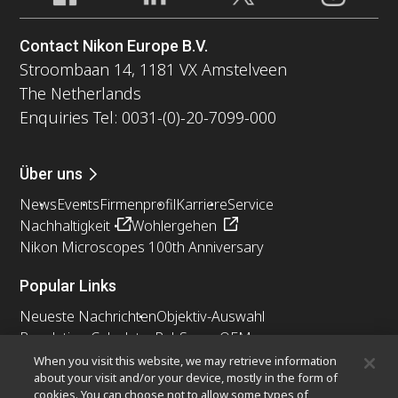
Contact Nikon Europe B.V.
Stroombaan 14, 1181 VX Amstelveen
The Netherlands
Enquiries Tel: 0031-(0)-20-7099-000
Über uns
News
Events
Firmenprofil
Karriere
Service
Nachhaltigkeit
Wohlergehen
Nikon Microscopes 100th Anniversary
Popular Links
Neueste Nachrichten
Objektiv-Auswahl
Resolution Calculator
PubScope
OEM
Nikon Small World
MicroscopyU
When you visit this website, we may retrieve information
about your visit and/or your device, mostly in the form of
cookies. You can choose not to allow some types of
Andere Nikon-Produkte