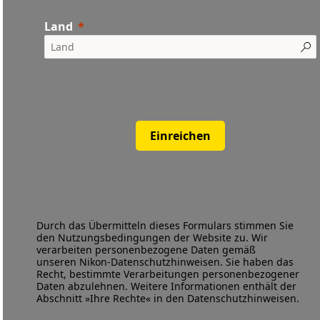
Land
Einreichen
Durch das Übermitteln dieses Formulars stimmen Sie
den
Nutzungsbedingungen
der Website zu. Wir
verarbeiten personenbezogene Daten gemäß
unseren
Nikon-Datenschutzhinweisen
. Sie haben das
Recht, bestimmte Verarbeitungen personenbezogener
Daten abzulehnen. Weitere Informationen enthält der
Abschnitt »Ihre Rechte« in den Datenschutzhinweisen.