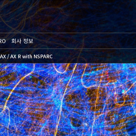
RO
회사 정보
AX / AX R with NSPARC