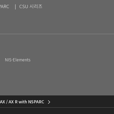
PARC
CSU 시리즈
NIS-Elements
AX / AX R with NSPARC