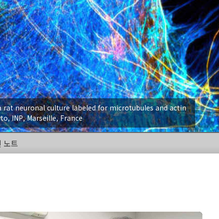
a rat neuronal culture labeled for microtubules and actin
to, INP, Marseille, France
 노트