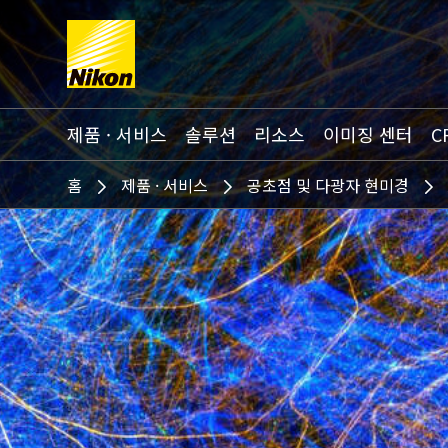
Search keyword(s)
제품 · 서비스
솔루션
리소스
이미징 센터
C
홈
제품 · 서비스
공초점 및 다광자 현미경