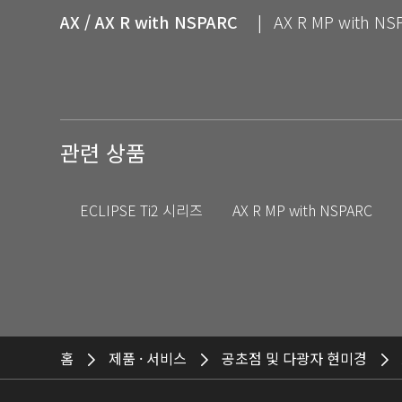
AX / AX R with NSPARC
AX R MP with NS
관련 상품
ECLIPSE Ti2 시리즈
AX R MP with NSPARC
홈
제품 · 서비스
공초점 및 다광자 현미경