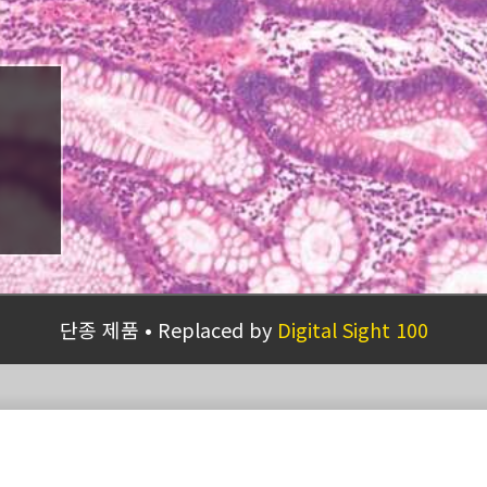
단종 제품
Replaced by
Digital Sight 100