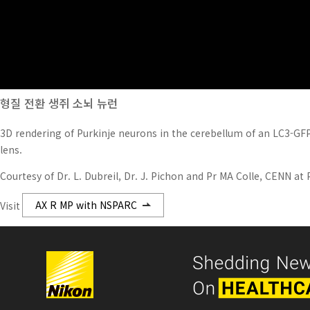
형질 전환 생쥐 소뇌 뉴런
3D rendering of Purkinje neurons in the cerebellum of an LC3-G
lens.
Courtesy of Dr. L. Dubreil, Dr. J. Pichon and Pr MA Colle, CENN 
Visit
AX R MP with NSPARC