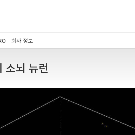
RO
회사 정보
생쥐 소뇌 뉴런