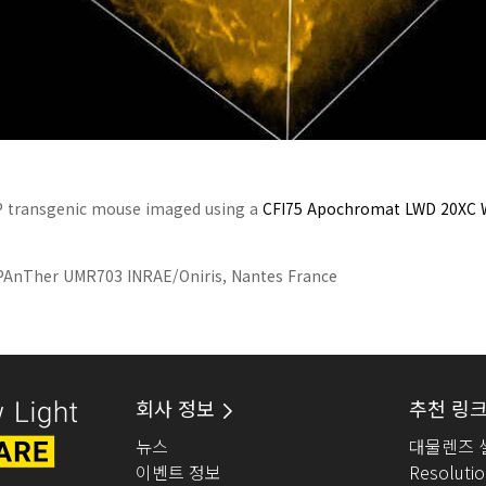
FP transgenic mouse imaged using a
CFI75 Apochromat LWD 20XC 
at PAnTher UMR703 INRAE/Oniris, Nantes France
회사 정보
추천 링
뉴스
대물렌즈 
이벤트 정보
Resolutio