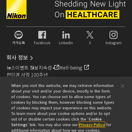
카카오톡
Facebook
LinkedIn
X
Instagram
회사 정보
뉴스
이벤트 정보
지속성
Well-being
현미경 사업 100주년
When you visit this website, we may retrieve information
추천 링크
about your visit and/or your device, mostly in the form
of cookies. You can choose not to allow some types of
대물렌즈 셀렉터
Resolution Calculator
PubScope
OEM
cookies by blocking them, however blocking some types
Nikon Small World
MicroscopyU
of cookies may impact your experience on this website.
To learn more about your cookie options and/or to opt
기타 니콘 제품
out of or disable certain cookies click the ‘
Cookie
Settings
’ link. You may also view our
Privacy Policy
for
카메라 및 쌍안경 관련 제품
산업용 계측 제품
additional information about how we use cookies.