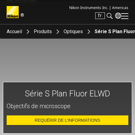
Nikon Instruments Inc. |
Americas
®
fr
Search keyword(s)
Accueil
Produits
Optiques
Série S Plan Flu
Série S Plan Fluor ELWD
Objectifs de microscope
REQUÉRIR DE L’INFORMATIONS