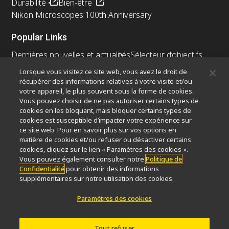
Durabilité
Bien-être
Nikon Microscopes 100th Anniversary
Popular Links
Dernières nouvelles et actualités
Sélecteur d’objectifs
Resolution Calculator
PubScope
OEM
Lorsque vous visitez ce site web, vous avez le droit de
Nikon Small World
MicroscopyU
récupérer des informations relatives à votre visite et/ou
votre appareil, le plus souvent sous la forme de cookies.
Vous pouvez choisir de ne pas autoriser certains types de
Autres Produits Nikon
cookies en les bloquant, mais bloquer certains types de
Produits d'imagerie
cookies est susceptible d’impacter votre expérience sur
ce site web. Pour en savoir plus sur vos options en
Microscopie industrielle et métrologie
matière de cookies et/ou refuser ou désactiver certains
Systèmes de lithographie à semi-conducteurs
cookies, cliquez sur le lien « Paramètres des cookies ».
Systèmes de lithographie à FPD
Vous pouvez également consulter notre
Politique de
Confidentialité
pour obtenir des informations
supplémentaires sur notre utilisation des cookies.
Paramètres des cookies
Contactez Nous
Plan du site
Confidentialité
Paramètres des cookies
Do Not Sell or Share My Personal Information
Tout refuser