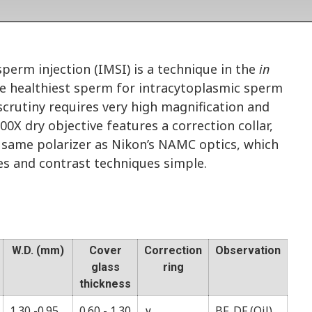
perm injection (IMSI) is a technique in the
in
 the healthiest sperm for intracytoplasmic sperm
 scrutiny requires very high magnification and
0X dry objective features a correction collar,
e same polarizer as Nikon’s NAMC optics, which
s and contrast techniques simple.
W.D. (mm)
Cover
Correction
Observation
glass
ring
thickness
1.30 -0.95
0.60 - 1.30
∨
BF, DF (Oil),