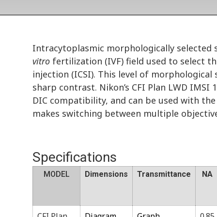
Intracytoplasmic morphologically selected s
vitro
fertilization (IVF) field used to select
injection (ICSI). This level of morphological
sharp contrast. Nikon’s CFI Plan LWD IMSI 10
DIC compatibility, and can be used with th
makes switching between multiple objective
Specifications
MODEL
Dimensions
Transmittance
NA
CFI Plan
Diagram
Graph
0.85