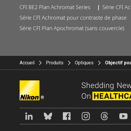
CFI BE2 Plan Achromat Series
Série CFI A
Série CFI Achromat pour contraste de phase
Série CFI Plan Apochromat (sans couvercle)
Accueil
Produits
Optiques
Objectif pou
®