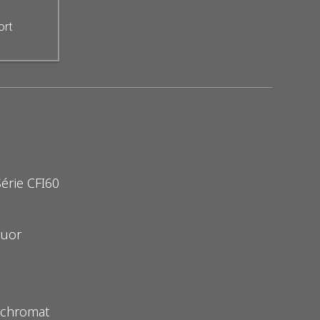
ort
Série CFI60
luor
 Achromat