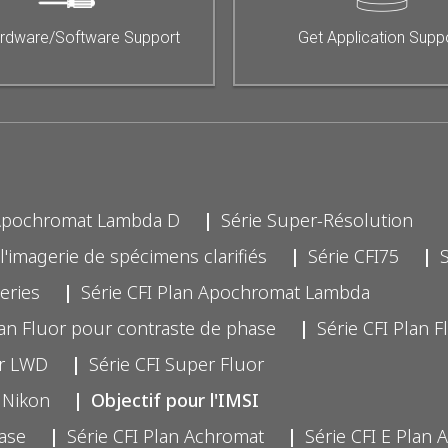
rdware/Software Support
Get Application Supp
 Apochromat Lambda D
Série Super-Résolution
l'imagerie de spécimens clarifiés
Série CFI75
eries
Série CFI Plan Apochromat Lambda
lan Fluor pour contraste de phase
Série CFI Plan F
or LWD
Série CFI Super Fluor
 Nikon
Objectif pour l'IMSI
hase
Série CFI Plan Achromat
Série CFI E Plan