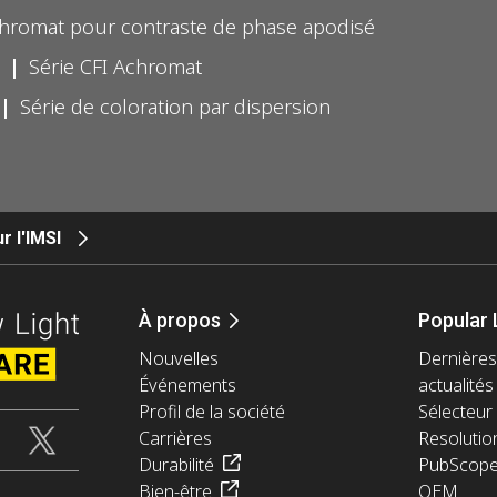
chromat pour contraste de phase apodisé
Série CFI Achromat
Série de coloration par dispersion
r l'IMSI
À propos
Popular 
Nouvelles
Dernières
Événements
actualités
Profil de la société
Sélecteur 
Carrières
Resolutio
Durabilité
PubScop
Bien-être
OEM