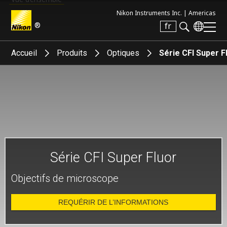
Nikon Instruments Inc. |
Americas
®
fr
Search keyword(s)
Accueil
Produits
Optiques
Série CFI Super F
Série CFI Super Fluor
Objectifs de microscope
REQUÉRIR DE L’INFORMATIONS