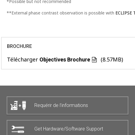
*Possible but not recommended
**External phase contrast observation is possible with
ECLIPSE T
BROCHURE
Télécharger
(8.57MB)
Objectives Brochure
Requérir de l’informations
Get Hardware/Software Support