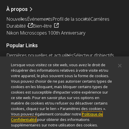
À propos
Nouvelles
Événements
Profil de la société
Carrières
Durabilité
Bien-être
Nikon Microscopes 100th Anniversary
Popular Links
Dernières nouvelles et actualités
Sélecteur d’objectifs
Resolution Calculator
PubScope
OEM
Lorsque vous visitez ce site web, vous avez le droit de
Nikon Small World
MicroscopyU
récupérer des informations relatives à votre visite et/ou
votre appareil, le plus souvent sous la forme de cookies.
Vous pouvez choisir de ne pas autoriser certains types de
Autres Produits Nikon
cookies en les bloquant, mais bloquer certains types de
Produits d'imagerie
cookies est susceptible d’impacter votre expérience sur
ce site web. Pour en savoir plus sur vos options en
Microscopie industrielle et métrologie
matière de cookies et/ou refuser ou désactiver certains
Systèmes de lithographie à semi-conducteurs
cookies, cliquez sur le lien « Paramètres des cookies ».
Systèmes de lithographie à FPD
Vous pouvez également consulter notre
Politique de
Confidentialité
pour obtenir des informations
supplémentaires sur notre utilisation des cookies.