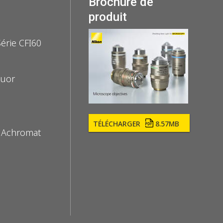
Brochure de
produit
Série CFI60
luor
TÉLÉCHARGER
8.57MB
n Achromat