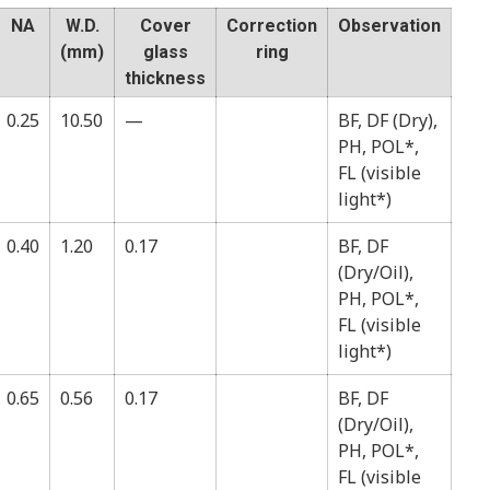
NA
W.D.
Cover
Correction
Observation
(mm)
glass
ring
thickness
0.25
10.50
—
BF, DF (Dry),
PH, POL*,
FL (visible
light*)
0.40
1.20
0.17
BF, DF
(Dry/Oil),
PH, POL*,
FL (visible
light*)
0.65
0.56
0.17
BF, DF
(Dry/Oil),
PH, POL*,
FL (visible