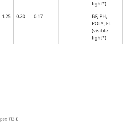
light*)
1.25
0.20
0.17
BF, PH,
POL*, FL
(visible
light*)
ipse Ti2-E