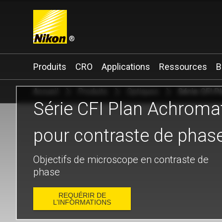
®
Search keyword(s)
Produits
CRO
Applications
Ressources
B
Accueil
Produits
Optiques
Série CFI P
Série CFI Plan Achroma
pour contraste de phas
Objectifs de microscope en contraste de
phase
REQUÉRIR DE
L’INFORMATIONS