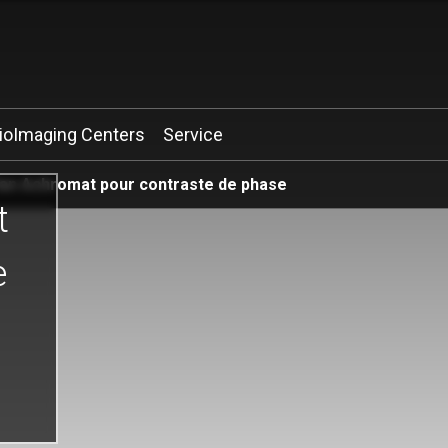
ioImaging Centers
Service
lan Achromat pour contraste de phase
t
e