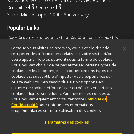
Nouvelles
Événements
Profil de la société
Carrières
Durabilité
Bien-être
Nikon Microscopes 100th Anniversary
Popular Links
Dernières nouvelles et actualités
Sélecteur d’objectifs
Resolution Calculator
PubScope
OEM
Lorsque vous visitez ce site web, vous avez le droit de
Nikon Small World
MicroscopyU
récupérer des informations relatives à votre visite et/ou
votre appareil, le plus souvent sous la forme de cookies.
Autres Produits Nikon
Vous pouvez choisir de ne pas autoriser certains types de
cookies en les bloquant, mais bloquer certains types de
Produits d'imagerie
cookies est susceptible d’impacter votre expérience sur
ce site web. Pour en savoir plus sur vos options en
Microscopie industrielle et métrologie
matière de cookies et/ou refuser ou désactiver certains
Systèmes de lithographie à semi-conducteurs
cookies, cliquez sur le lien « Paramètres des cookies ».
Systèmes de lithographie à FPD
Vous pouvez également consulter notre
Politique de
Confidentialité
pour obtenir des informations
supplémentaires sur notre utilisation des cookies.
Paramètres des cookies
Contactez Nous
Plan du site
Confidentialité
Paramètres des cookies