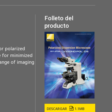
Folleto del
producto
for polarized
ce for minimized
range of imaging
DESCARGAR
1.1MB