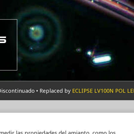
Discontinuado
Replaced by
ECLIPSE LV100N POL LE
medir las propiedades del amianto, como los