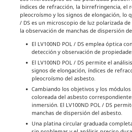
índices de refracción, la birrefringencia, el 
pleocroísmo y los signos de elongación, lo 
/ DS es un microscopio de luz polarizada d
la observación de manchas de dispersión d
El LV100ND POL / DS emplea óptica con a
detección y observación de propiedades
El LV100ND POL / DS permite el análisis
signos de elongación, índices de refrac
pleocroísmo del asbesto.
Cambiando los objetivos y los módulos 
coloreada del asbesto correspondientes 
inmersión. El LV100ND POL / DS permite 
manchas de dispersión del asbesto.
Una platina circular graduada complet
sin problemas y el análisis preciso dur