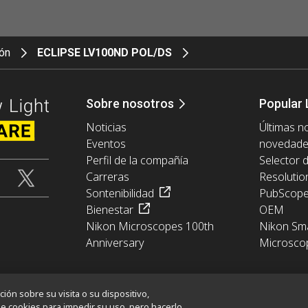
ión
ECLIPSE LV100ND POL/DS
Sobre nosotros
Popular 
Noticias
Últimas no
Eventos
novedad
Perfil de la compañía
Selector 
Carreras
Resolutio
Sontenibilidad
PubScop
Bienestar
OEM
Nikon Microscopes 100th
Nikon Sma
Anniversary
Microsco
ón sobre su visita o su dispositivo,
e cookies para impedir su uso, pero hacerlo