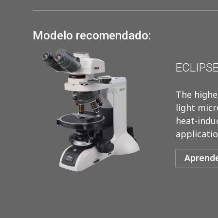
Modelo recomendado:
ECLIPSE
The highes
light micr
heat-induc
applicatio
Aprend