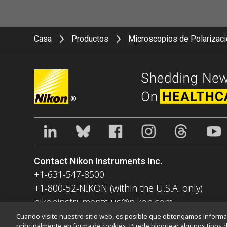
Casa
Productos
Microscopios de Polarizac
®
Contact Nikon Instruments Inc.
+1-631-547-8500
+1-800-52-NIKON (within the U.S.A. only)
nikoninstruments.us@nikon.com
Cuando visite nuestro sitio web, es posible que obtengamos informaci
principalmente en forma de cookies. Puede bloquear algunos tipos d