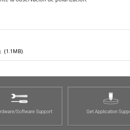
(1.1MB)
rdware/Software Support
Get Application Supp