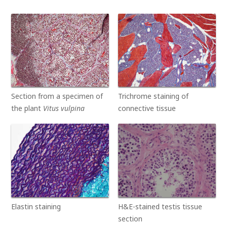
Section from a specimen of
Trichrome staining of
the plant
Vitus vulpina
connective tissue
Elastin staining
H&E-stained testis tissue
section