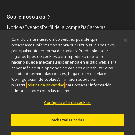
Sobre nosotros
Noticias
Eventos
Perfil de la compañía
Carreras
Sontenibilidad
Bienestar
Cuando visite nuestro sitio web, es posible que
Nikon Microscopes 100th Anniversary
obtengamos información sobre su visita o su dispositivo,
principalmente en forma de cookies. Puede bloquear
Popular Links
algunos tipos de cookies para impedir su uso, pero
hacerlo puede afectar su experiencia en el sitio web. Para
Últimas noticias y novedades
Selector de objetivos
saber más de sus opciones de cookies o inhabilitar o no
Resolution Calculator
PubScope
OEM
aceptar determinadas cookies, haga clic en el enlace
Nikon Small World
MicroscopyU
‘Configuración de cookies’. También puede ver
nuestra
Política de privacidad
para obtener información
adicional sobre cómo las usamos.
Otros Productos Nikon
Configuración de cookies
Productos de imagen
Microscopía industrial y metrología
Sistemas de litografía semiconductores
Rechazarlas todas
Sistemas de litografía FPD