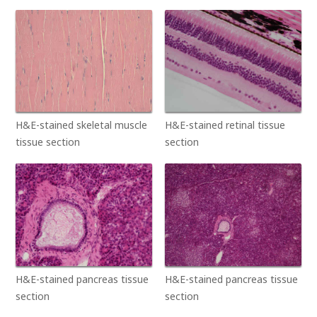
H&E-stained skeletal muscle
H&E-stained retinal tissue
tissue section
section
H&E-stained pancreas tissue
H&E-stained pancreas tissue
section
section