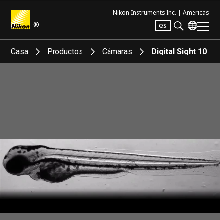
Nikon Instruments Inc. |
Americas
®
es
Search keyword(s)
Casa
Productos
Cámaras
Digital Sight 10