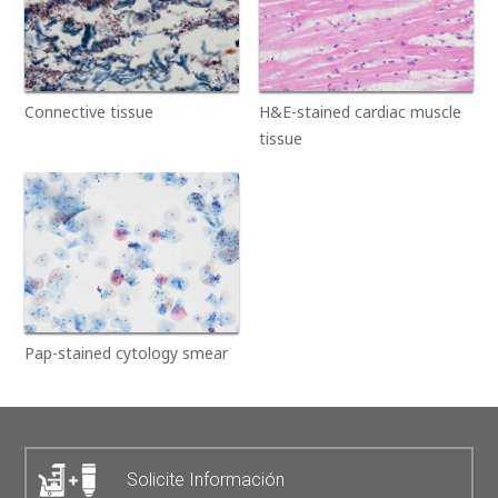
Connective tissue
H&E-stained cardiac muscle
tissue
Pap-stained cytology smear
Solicite Información