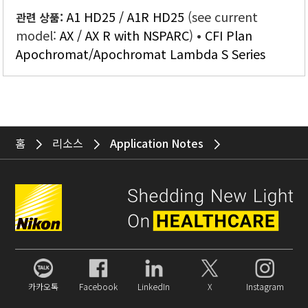
A1 HD25 / A1R HD25
(see current
관련 상품:
model:
AX / AX R with NSPARC
)
CFI Plan
Apochromat/Apochromat Lambda S Series
홈
리소스
Application Notes
카카오톡
Facebook
LinkedIn
X
Instagram