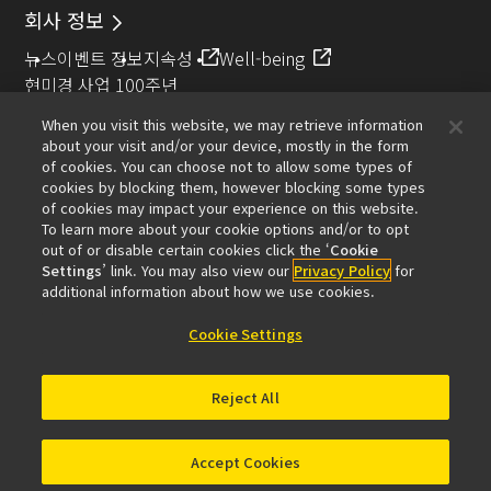
회사 정보
뉴스
이벤트 정보
지속성
Well-being
현미경 사업 100주년
When you visit this website, we may retrieve information
추천 링크
about your visit and/or your device, mostly in the form
of cookies. You can choose not to allow some types of
대물렌즈 셀렉터
Resolution Calculator
PubScope
OEM
cookies by blocking them, however blocking some types
Nikon Small World
MicroscopyU
of cookies may impact your experience on this website.
To learn more about your cookie options and/or to opt
기타 니콘 제품
out of or disable certain cookies click the ‘
Cookie
Settings
’ link. You may also view our
Privacy Policy
for
카메라 및 쌍안경 관련 제품
산업용 계측 제품
additional information about how we use cookies.
반도체 노광 장치 (영문)
FPD 노광 장치 (영문)
Cookie Settings
Reject All
제품문의
사이트 맵
개인보호정책
소프트웨어 취약점 정보 목록 (영문)
이용 약관
© 2026 니콘인스트루먼트코리아
Accept Cookies