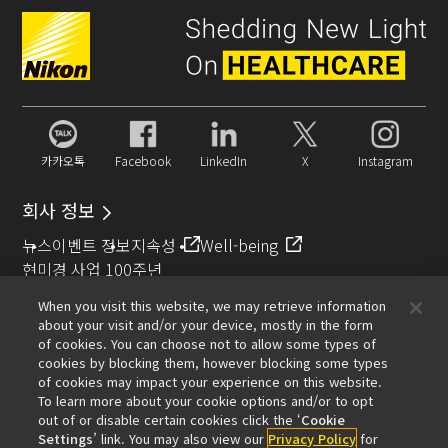
카카오톡
Facebook
LinkedIn
X
Instagram
회사 정보
뉴스
이벤트 정보
지속성
Well-being
현미경 사업 100주년
When you visit this website, we may retrieve information
추천 링크
about your visit and/or your device, mostly in the form
of cookies. You can choose not to allow some types of
대물렌즈 셀렉터
Resolution Calculator
PubScope
OEM
cookies by blocking them, however blocking some types
Nikon Small World
MicroscopyU
of cookies may impact your experience on this website.
To learn more about your cookie options and/or to opt
기타 니콘 제품
out of or disable certain cookies click the ‘
Cookie
Settings
’ link. You may also view our
Privacy Policy
for