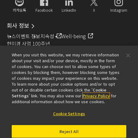
카카오톡
Facebook
LinkedIn
X
Instagram
회사 정보
뉴스
이벤트 정보
지속성
Well-being
현미경 사업 100주년
When you visit this website, we may retrieve information
추천 링크
about your visit and/or your device, mostly in the form
of cookies. You can choose not to allow some types of
대물렌즈 셀렉터
Resolution Calculator
PubScope
OEM
cookies by blocking them, however blocking some types
Nikon Small World
MicroscopyU
of cookies may impact your experience on this website.
To learn more about your cookie options and/or to opt
기타 니콘 제품
out of or disable certain cookies click the ‘
Cookie
Settings
’ link. You may also view our
Privacy Policy
for
카메라 및 쌍안경 관련 제품
산업용 계측 제품
additional information about how we use cookies.
반도체 노광 장치 (영문)
FPD 노광 장치 (영문)
Cookie Settings
Reject All
제품문의
사이트 맵
개인보호정책