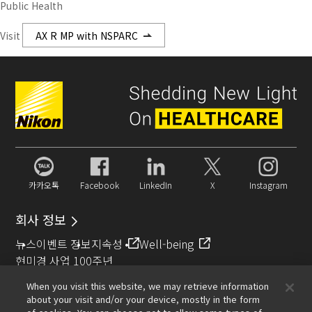
Public Health
Visit
AX R MP with NSPARC
카카오톡
Facebook
LinkedIn
X
Instagram
회사 정보
뉴스
이벤트 정보
지속성
Well-being
현미경 사업 100주년
When you visit this website, we may retrieve information
추천 링크
about your visit and/or your device, mostly in the form