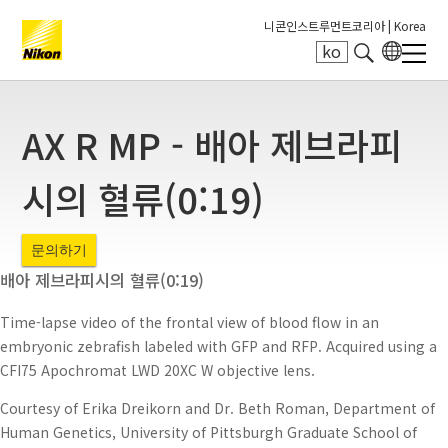
니콘인스트루먼트코리아 |
Korea
ko
Search keyword(s)
AX R MP - 배아 제브라피
시의 혈류(0:19)
문의하기
배아 제브라피시의 혈류(0:19)
Time-lapse video of the frontal view of blood flow in an
embryonic zebrafish labeled with GFP and RFP. Acquired using a
CFI75 Apochromat LWD 20XC W objective lens.
Courtesy of Erika Dreikorn and Dr. Beth Roman, Department of
Human Genetics, University of Pittsburgh Graduate School of