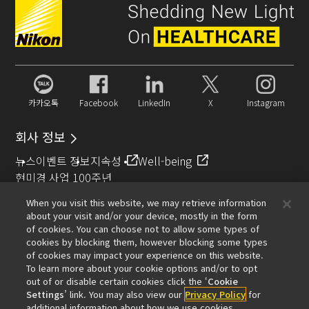
카카오톡
Facebook
LinkedIn
X
Instagram
회사 정보
뉴스
이벤트 정보
지속성
Well-being
현미경 사업 100주년
When you visit this website, we may retrieve information
추천 링크
about your visit and/or your device, mostly in the form
of cookies. You can choose not to allow some types of
대물렌즈 셀렉터
Resolution Calculator
PubScope
OEM
cookies by blocking them, however blocking some types
Nikon Small World
MicroscopyU
of cookies may impact your experience on this website.
To learn more about your cookie options and/or to opt
기타 니콘 제품
out of or disable certain cookies click the ‘
Cookie
Settings
’ link. You may also view our
Privacy Policy
for
카메라 및 쌍안경 관련 제품
산업용 계측 제품
additional information about how we use cookies.