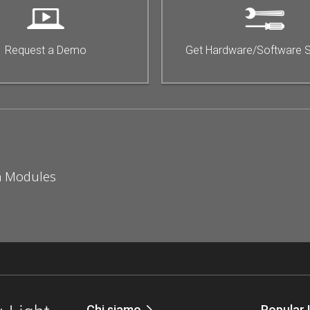
Request a Demo
Get Hardware/Software 
on Modules
Chi siamo
Popular 