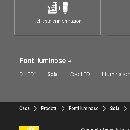
Richiesta di informazioni
Fonti luminose
D-LEDI
Sola
CoolLED
Illuminati
Casa
Prodotti
Fonti luminose
Sola