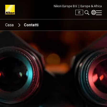
Nikon Europe B.V. |
Europe & Africa
it
Search keyword(s)
Casa
Contatti