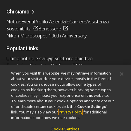
Chi siamo
Notizie
Eventi
Profilo Aziendale
Carriere
Assistenza
Sostenibilità
Benessere
Nikon Microscopes 100th Anniversary
Popular Links
Ultime notizie e sviluppi
Selettore obiettivo
Resolution Calculator
PubScope
OEM
Nikon Small World
MicroscopyU
When you visit this website, we may retrieve information
about your visit and/or your device, mostly in the form of
cookies. You can choose not to allow some types of
Altri prodotti Nikon
cookies by blocking them, however blocking some types
Prodotti di imaging
of cookies may impact your experience on this website.
To learn more about your cookie options and/or to opt out
Microscopia industriale e metrologia
of or disable certain cookies click the ‘
’
Cookie Settings
Sistemi di litografia a semiconduttore
link. You may also view our
Privacy Policy
for additional
Sistemi di litografia a FPD
information about how we use cookies.
Cookie Settings