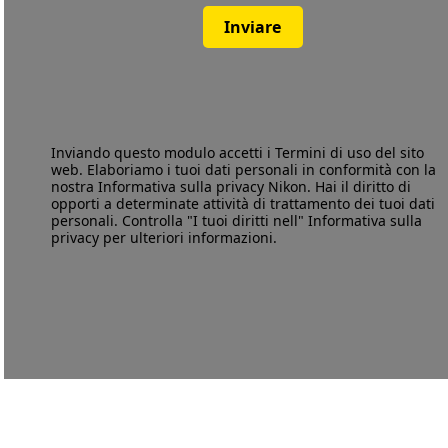
Inviare
Inviando questo modulo accetti i
Termini di uso
del sito
web. Elaboriamo i tuoi dati personali in conformità con la
nostra
Informativa sulla privacy
Nikon. Hai il diritto di
opporti a determinate attività di trattamento dei tuoi dati
personali. Controlla "I tuoi diritti nell" Informativa sulla
privacy per ulteriori informazioni.