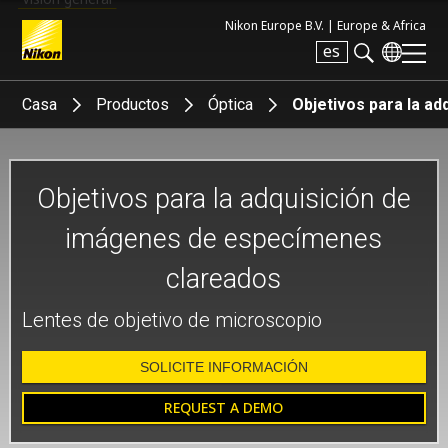
Nikon Europe B.V. |
Europe & Africa
es
Search keyword(s)
Casa
Productos
Óptica
Objetivos para la a
Objetivos para la adquisición de
imágenes de especímenes
clareados
Lentes de objetivo de microscopio
SOLICITE INFORMACIÓN
REQUEST A DEMO