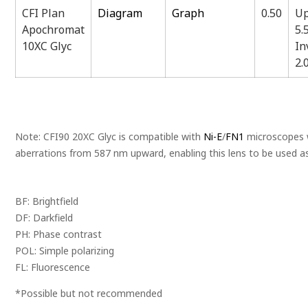
CFI Plan
Diagram
Graph
0.50
Up
Apochromat
5.
10XC Glyc
In
2.
Note: CFI90 20XC Glyc is compatible with
Ni-E
/
FN1
microscopes w
aberrations from 587 nm upward, enabling this lens to be used as 
BF: Brightfield
DF: Darkfield
PH: Phase contrast
POL: Simple polarizing
FL: Fluorescence
*Possible but not recommended