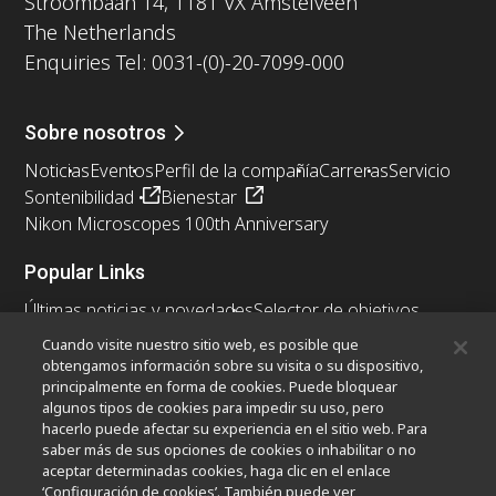
Stroombaan 14, 1181 VX Amstelveen
The Netherlands
Enquiries Tel: 0031-(0)-20-7099-000
Sobre nosotros
Noticias
Eventos
Perfil de la compañía
Carreras
Servicio
Sontenibilidad
Bienestar
Nikon Microscopes 100th Anniversary
Popular Links
Últimas noticias y novedades
Selector de objetivos
Resolution Calculator
PubScope
OEM
Cuando visite nuestro sitio web, es posible que
Nikon Small World
MicroscopyU
obtengamos información sobre su visita o su dispositivo,
principalmente en forma de cookies. Puede bloquear
algunos tipos de cookies para impedir su uso, pero
Otros Productos Nikon
hacerlo puede afectar su experiencia en el sitio web. Para
Productos de imagen
saber más de sus opciones de cookies o inhabilitar o no
aceptar determinadas cookies, haga clic en el enlace
Microscopía industrial y metrología
‘Configuración de cookies’. También puede ver