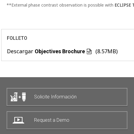
**External phase contrast observation is possible with
ECLIPSE T
FOLLETO
Descargar
(8.57MB)
Objectives Brochure
Solicite Información
Request a Demo