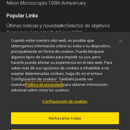
Nikon Microscopes 100th Anniversary
Popular Links
Últimas noticias y novedades
Selector de objetivos
Resolution Calculator
PubScope
OEM
Nikon Small World
MicroscopyU
Cuando visite nuestro sitio web, es posible que
obtengamos información sobre su visita o su dispositivo,
principalmente en forma de cookies. Puede bloquear
Otros Productos Nikon
algunos tipos de cookies para impedir su uso, pero
Productos de imagen
hacerlo puede afectar su experiencia en el sitio web. Para
saber más de sus opciones de cookies o inhabilitar o no
Microscopía industrial y metrología
aceptar determinadas cookies, haga clic en el enlace
Sistemas de litografía semiconductores
‘Configuración de cookies’. También puede ver
Sistemas de litografía FPD
nuestra
Política de privacidad
para obtener información
adicional sobre cómo las usamos.
Configuración de cookies
Contacto
Mapa del sitio
Intimidad
Configuración de cookies
Do Not Sell or Share My Personal Information
Rechazarlas todas
Software Vulnerability Information
Términos de Uso
Carreras profesionales