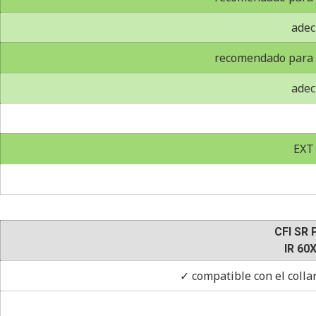
adec
recomendado para 
adec
EXT
CFI SR 
IR 60
✓ compatible con el colla