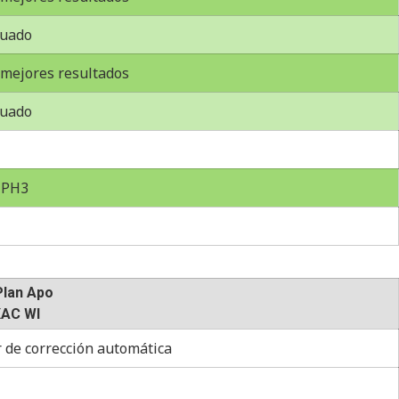
uado
mejores resultados
uado
 PH3
Plan Apo
XAC WI
r de corrección automática