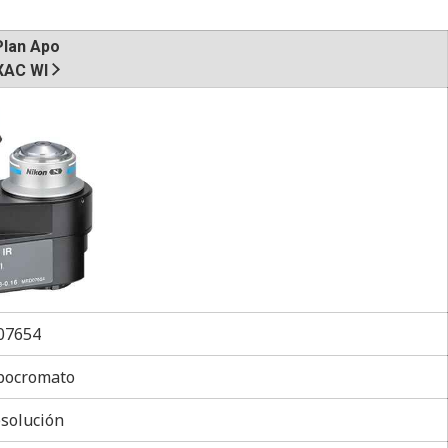
Plan Apo
XAC WI
7654
pocromato
solución