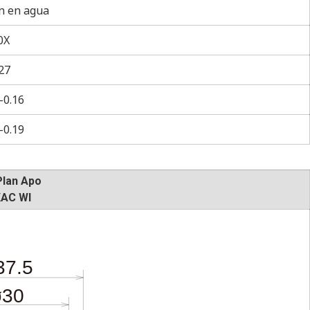
n en agua
0X
27
–0.16
–0.19
Plan Apo
XAC WI