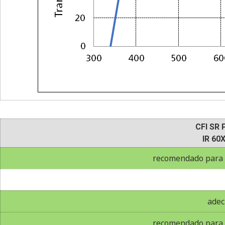
CFI SR 
IR 60
recomendado para 
adec
recomendado para 