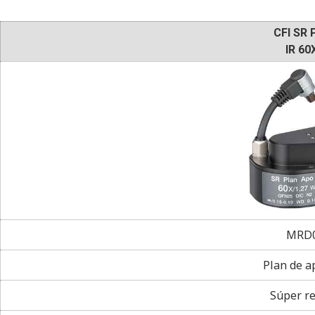
CFI SR 
IR 60
MRD0
Plan de a
Súper re