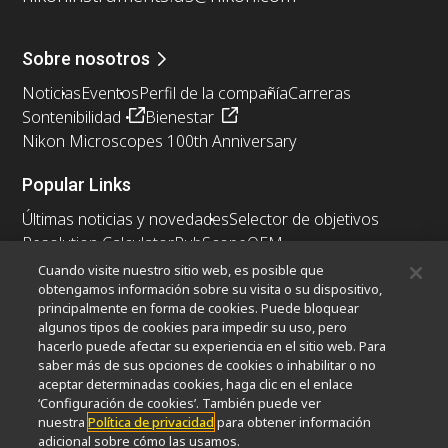
Sobre nosotros
Noticias
Eventos
Perfil de la compañía
Carreras
Sontenibilidad
Bienestar
Nikon Microscopes 100th Anniversary
Popular Links
Últimas noticias y novedades
Selector de objetivos
Resolution Calculator
PubScope
OEM
Nikon Small World
MicroscopyU
Cuando visite nuestro sitio web, es posible que
obtengamos información sobre su visita o su dispositivo,
principalmente en forma de cookies. Puede bloquear
Otros Productos Nikon
algunos tipos de cookies para impedir su uso, pero
Productos de imagen
hacerlo puede afectar su experiencia en el sitio web. Para
saber más de sus opciones de cookies o inhabilitar o no
Microscopía industrial y metrología
aceptar determinadas cookies, haga clic en el enlace
Sistemas de litografía semiconductores
‘Configuración de cookies’. También puede ver
Sistemas de litografía FPD
nuestra
Política de privacidad
para obtener información
adicional sobre cómo las usamos.