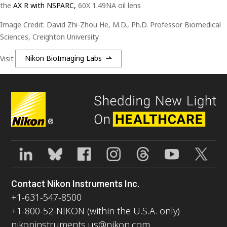
the
AX R with NSPARC,
60X 1.49NA oil lens
Image Credit: David Zhi-Zhou He, M.D., Ph.D. Professor Biomedical
Sciences, Creighton University
Visit
Nikon BioImaging Labs
®
Contact Nikon Instruments Inc.
+1-631-547-8500
+1-800-52-NIKON (within the U.S.A. only)
nikoninstruments.us@nikon.com