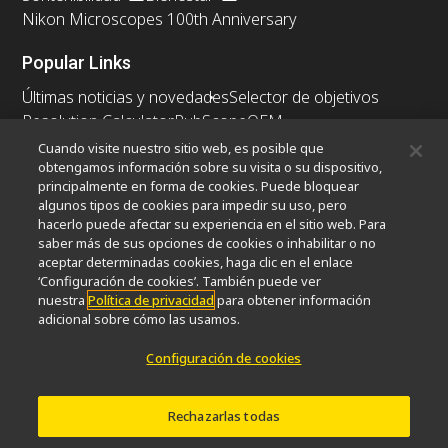
Nikon Microscopes 100th Anniversary
Popular Links
Últimas noticias y novedades
Selector de objetivos
Resolution Calculator
PubScope
OEM
Nikon Small World
MicroscopyU
Cuando visite nuestro sitio web, es posible que
obtengamos información sobre su visita o su dispositivo,
principalmente en forma de cookies. Puede bloquear
Otros Productos Nikon
algunos tipos de cookies para impedir su uso, pero
Productos de imagen
hacerlo puede afectar su experiencia en el sitio web. Para
saber más de sus opciones de cookies o inhabilitar o no
Microscopía industrial y metrología
aceptar determinadas cookies, haga clic en el enlace
Sistemas de litografía semiconductores
‘Configuración de cookies’. También puede ver
Sistemas de litografía FPD
nuestra
Política de privacidad
para obtener información
adicional sobre cómo las usamos.
Configuración de cookies
Contacto
Mapa del sitio
Intimidad
Configuración de cookies
Do Not Sell or Share My Personal Information
Rechazarlas todas
Software Vulnerability Information
Términos de Uso