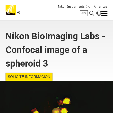
Nikon Instruments Inc. |
Americas
®
es
Search keyword(s)
Nikon BioImaging Labs -
Confocal image of a
spheroid 3
SOLICITE INFORMACIÓN