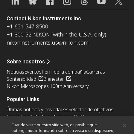
Contact Nikon Instruments Inc.
+1-631-547-8500
+1-800-52-NIKON (within the U.S.A. only)
nikoninstruments.us@nikon.com
Sobre nosotros
Noticias
Eventos
Perfil de la compañía
Carreras
Sontenibilidad
Bienestar
Nikon Microscopes 100th Anniversary
Popular Links
Últimas noticias y novedades
Selector de objetivos
Resolution Calculator
PubScope
OEM
Nikon Small World
MicroscopyU
Cuando visite nuestro sitio web, es posible que
obtengamos información sobre su visita o su dispositivo,