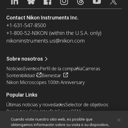
Contact Nikon Instruments Inc.
+1-631-547-8500
+1-800-52-NIKON (within the U.S.A. only)
nikoninstruments.us@nikon.com
Sobre nosotros
Noticias
Eventos
Perfil de la compañía
Carreras
Sontenibilidad
Bienestar
Nikon Microscopes 100th Anniversary
Popular Links
Últimas noticias y novedades
Selector de objetivos
Resolution Calculator
PubScope
OEM
Nikon Small World
MicroscopyU
Cuando visite nuestro sitio web, es posible que
obtengamos información sobre su visita o su dispositivo,