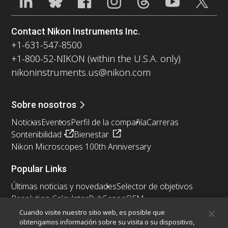
Contact Nikon Instruments Inc.
+1-631-547-8500
+1-800-52-NIKON (within the U.S.A. only)
nikoninstruments.us@nikon.com
Sobre nosotros
Noticias
Eventos
Perfil de la compañía
Carreras
Sontenibilidad
Bienestar
Nikon Microscopes 100th Anniversary
Popular Links
Últimas noticias y novedades
Selector de objetivos
Resolution Calculator
PubScope
OEM
Nikon Small World
MicroscopyU
Cuando visite nuestro sitio web, es posible que
obtengamos información sobre su visita o su dispositivo,