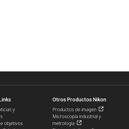
Links
Otros Productos Nikon
ticias y
Productos de imagen
es
Microscopía industrial y
de objetivos
metrología