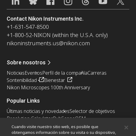
Contact Nikon Instruments Inc.
+1-631-547-8500
+1-800-52-NIKON (within the U.S.A. only)
nikoninstruments.us@nikon.com
Sobre nosotros
Noticias
Eventos
Perfil de la compañía
Carreras
Sontenibilidad
Bienestar
Nikon Microscopes 100th Anniversary
Popular Links
Últimas noticias y novedades
Selector de objetivos
Resolution Calculator
PubScope
OEM
Nikon Small World
MicroscopyU
Cuando visite nuestro sitio web, es posible que
obtengamos información sobre su visita o su dispositivo,