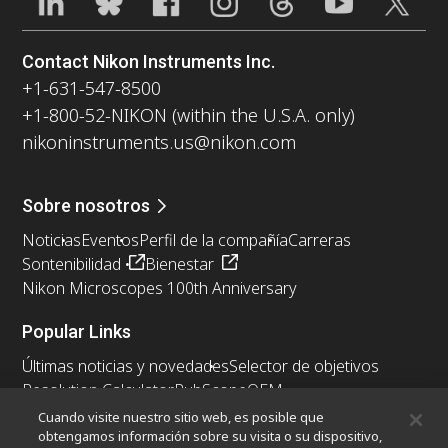
Contact Nikon Instruments Inc.
+1-631-547-8500
+1-800-52-NIKON (within the U.S.A. only)
nikoninstruments.us@nikon.com
Sobre nosotros
Noticias
Eventos
Perfil de la compañía
Carreras
Sontenibilidad
Bienestar
Nikon Microscopes 100th Anniversary
Popular Links
Últimas noticias y novedades
Selector de objetivos
Resolution Calculator
PubScope
OEM
Nikon Small World
MicroscopyU
Cuando visite nuestro sitio web, es posible que
obtengamos información sobre su visita o su dispositivo,